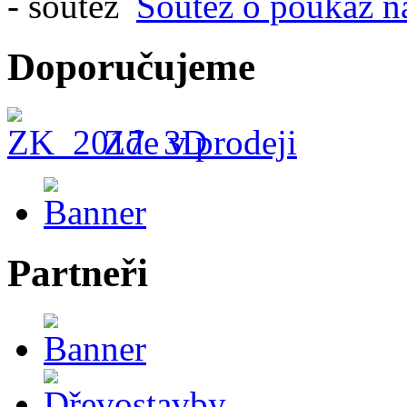
Soutěž o poukaz n
Doporučujeme
Zde v prodeji
Partneři