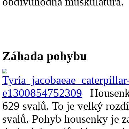
obdivuhodná muskulatura.
Záhada pohybu
Housenk
629 svalů. To je velký rozd
svalů. Pohyb housenky je za