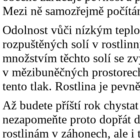
Mezi ně samozřejmě počítám
Odolnost vůči nízkým teplo
rozpuštěných solí v rostlin
množstvím těchto solí se zvy
v mězibuněčných prostorech
tento tlak. Rostlina je pevně
Až budete příští rok chysta
nezapomeňte proto dopřát d
rostlinám v záhonech, ale i