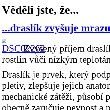
Věděli jste, že...
...draslík zvyšuje mrazu
Zvýšený příjem draslí
rostlin vůči nízkým teplotá
Draslík je prvek, který pod
pletiv, zlepšuje jejich anat
mechanické zátěži, působí pr
obecně zaručuje pevnost a p