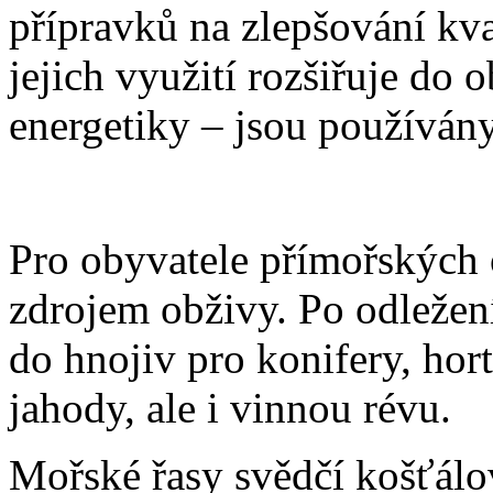
přípravků na zlepšování kv
jejich využití rozšiřuje do o
energetiky – jsou používány
Pro obyvatele přímořských o
zdrojem obživy. Po odležení
do hnojiv pro konifery, hor
jahody, ale i vinnou révu.
Mořské řasy svědčí košťálov