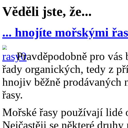
Věděli jste, že...
... hnojíte mořskými řa
Pravděpodobně pro vás b
řady organických, tedy z p
hnojiv běžně prodávaných n
řasy.
Mořské řasy používají lidé
Nejčastěji se některé druhy 