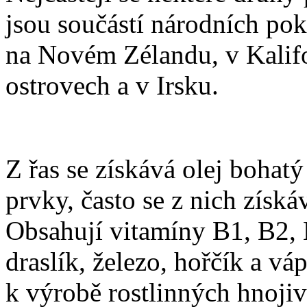
jsou součástí národních po
na Novém Zélandu, v Kalifor
ostrovech a v Irsku.
Z řas se získává olej bohat
prvky, často se z nich získá
Obsahují vitamíny B1, B2, B
draslík, železo, hořčík a v
k výrobě rostlinných hnoji