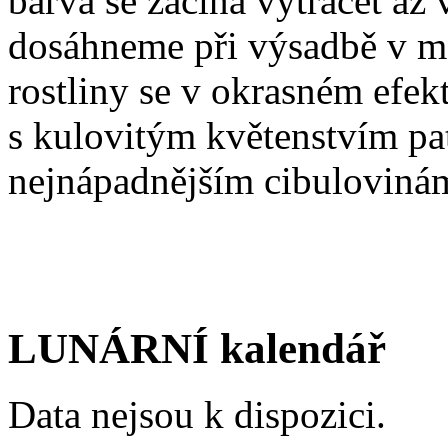
barva se začíná vytrácet až 
dosáhneme při výsadbě v m
rostliny se v okrasném efek
s kulovitým květenstvím pat
nejnápadnějším cibuloviná
LUNÁRNÍ kalendář
Data nejsou k dispozici.