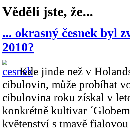
Věděli jste, že...
... okrasný česnek byl 
2010?
Kde jinde než v Holand
cibulovin, může probíhat vo
cibulovina roku získal v le
konkrétně kultivar ´Globem
květenství s tmavě fialovo