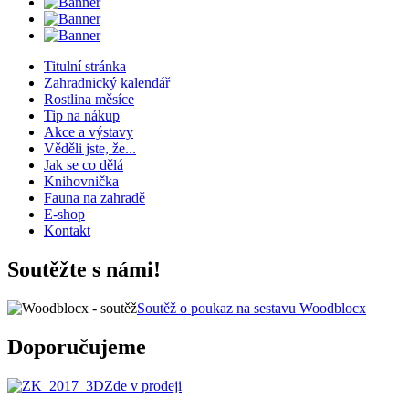
Titulní stránka
Zahradnický kalendář
Rostlina měsíce
Tip na nákup
Akce a výstavy
Věděli jste, že...
Jak se co dělá
Knihovnička
Fauna na zahradě
E-shop
Kontakt
Soutěžte s námi!
Soutěž o poukaz na sestavu Woodblocx
Doporučujeme
Zde v prodeji