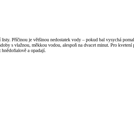
í listy. Příčinou je většinou nedostatek vody – pokud bal vysychá pomal
nádoby s vlažnou, měkkou vodou, alespoň na dvacet minut. Pro kvetení p
 hnědofialově a opadají.