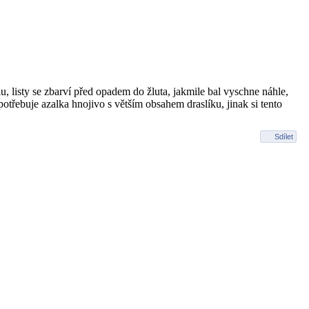
u, listy se zbarví před opadem do žluta, jakmile bal vyschne náhle,
otřebuje azalka hnojivo s větším obsahem draslíku, jinak si tento
Sdílet