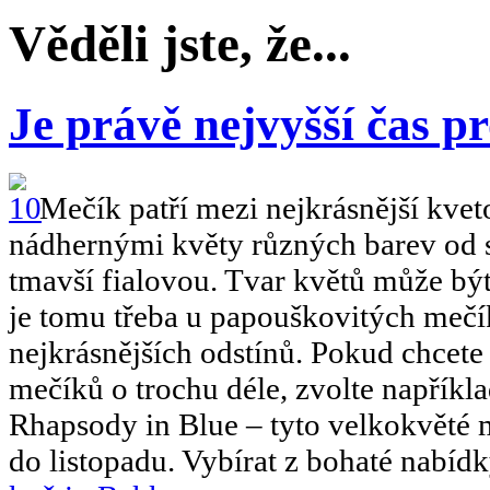
Věděli jste, že...
Je právě nejvyšší čas 
Mečík patří mezi nejkrásnější kvet
nádhernými květy různých barev od s
tmavší fialovou. Tvar květů může být
je tomu třeba u papouškovitých mečík
nejkrásnějších odstínů. Pokud chcete
mečíků o trochu déle, zvolte napříkl
Rhapsody in Blue – tyto velkokvěté m
do listopadu. Vybírat z bohaté nabí