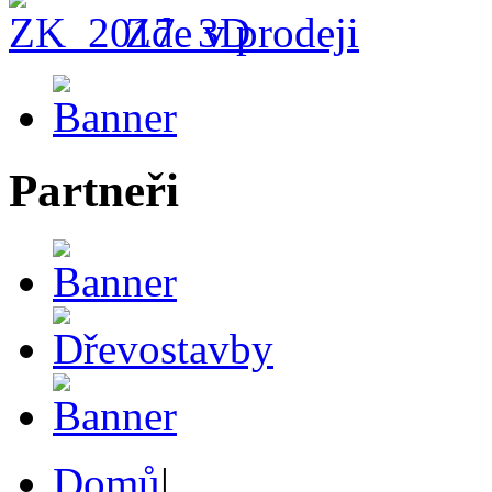
Zde v prodeji
Partneři
Domů
|