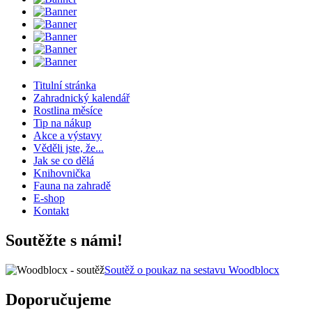
Titulní stránka
Zahradnický kalendář
Rostlina měsíce
Tip na nákup
Akce a výstavy
Věděli jste, že...
Jak se co dělá
Knihovnička
Fauna na zahradě
E-shop
Kontakt
Soutěžte s námi!
Soutěž o poukaz na sestavu Woodblocx
Doporučujeme