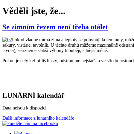
Věděli jste, že...
Se zimním řezem není třeba otálet
Pokud vládne mírná zima a teploty se pohybují kolem nuly, můžeme
sakury, vistárie, tavolník. U těchto druhů můžeme maximálně odstranit 
tavola), seřízneme slabší výhony hlouběji, silnější méně.
Pokud je celý keř příliš hustý, odstraníme nejstarší a ve středu rost
LUNÁRNÍ kalendář
Data nejsou k dispozici.
Další informace z lunárního kalendáře