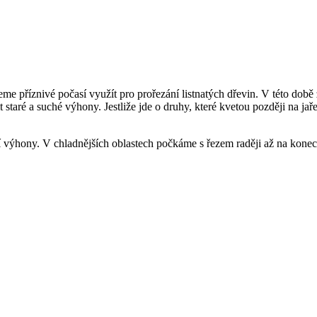
 příznivé počasí využít pro prořezání listnatých dřevin. V této době z
staré a suché výhony. Jestliže jde o druhy, které kvetou později na jaře 
oucí výhony. V chladnějších oblastech počkáme s řezem raději až na konec