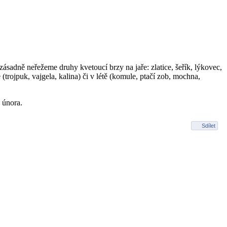
ásadně neřežeme druhy kvetoucí brzy na jaře: zlatice, šeřík, lýkovec,
(trojpuk, vajgela, kalina) či v létě (komule, ptačí zob, mochna,
 února.
Sdílet