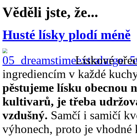
Věděli jste, že...
Husté lísky plodí méně
Lískové ořec
ingrediencím v každé kuch
pěstujeme lísku obecnou n
kultivarů, je třeba udržo
vzdušný.
Samčí i samičí kvě
výhonech, proto je vhodné 