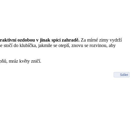
traktivní ozdobou v jinak spící zahradě.
Za mírné zimy vydrží
 stočí do klubíčka, jakmile se oteplí, znovu se rozvinou, aby
pňů, mráz květy zničí.
Sdílet