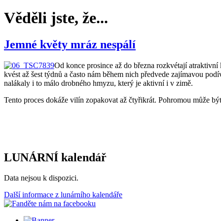
Věděli jste, že...
Jemné květy mráz nespálí
Od konce prosince až do března rozkvétají atraktivní 
kvést až šest týdnů a často nám během nich předvede zajímavou podíva
nalákaly i to málo drobného hmyzu, který je aktivní i v zimě.
Tento proces dokáže vilín zopakovat až čtyřikrát. Pohromou může být 
LUNÁRNÍ kalendář
Data nejsou k dispozici.
Další informace z lunárního kalendáře