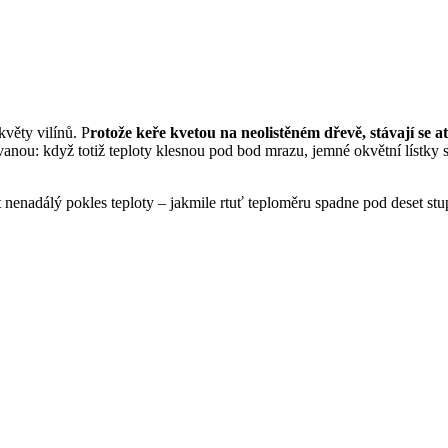
květy vilínů. P
rotože keře kvetou na neolistěném dřevě, stávají se a
nou: když totiž teploty klesnou pod bod mrazu, jemné okvětní lístky se
nenadálý pokles teploty – jakmile rtuť teploměru spadne pod deset stu