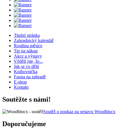
Titulní stránka
Zahradnický kalendář
Rostlina měsíce
Tip na nákup
Akce a výstavy
Věděli jste, že...
Jak se co dělá
Knihovnička
Fauna na zahradě
E-shop
Kontakt
Soutěžte s námi!
Soutěž o poukaz na sestavu Woodblocx
Doporučujeme