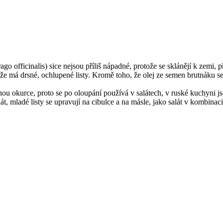
go officinalis) sice nejsou příliš nápadné, protože se sklánějí k zemi
že má drsné, ochlupené listy. Kromě toho, že olej ze semen brutnáku s
u okurce, proto se po oloupání používá v salátech, v ruské kuchyni js
t, mladé listy se upravují na cibulce a na másle, jako salát v kombinaci