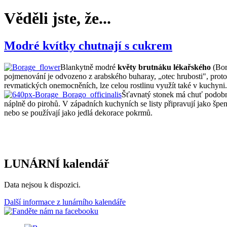
Věděli jste, že...
Modré kvítky chutnají s cukrem
Blankytně modré
květy brutnáku lékařského
(Bora
pojmenování je odvozeno z arabského buharay, „otec hrubosti", proto
revmatických onemocněních, lze celou rostlinu využít také v kuchyni.
Šťavnatý stonek má chuť podobno
náplně do pirohů. V západních kuchyních se listy připravují jako špená
nebo se používají jako jedlá dekorace pokrmů.
LUNÁRNÍ kalendář
Data nejsou k dispozici.
Další informace z lunárního kalendáře