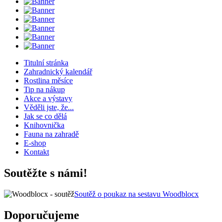
Titulní stránka
Zahradnický kalendář
Rostlina měsíce
Tip na nákup
Akce a výstavy
Věděli jste, že...
Jak se co dělá
Knihovnička
Fauna na zahradě
E-shop
Kontakt
Soutěžte s námi!
Soutěž o poukaz na sestavu Woodblocx
Doporučujeme