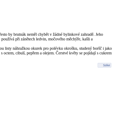
, přesto by brutnák neměl chybět v žádné bylinkové zahradě. Jeho
e používá při zánětech ledvin, močového měchýře, kašli a
ou listy náhražkou okurek pro polévku okrošku, studený boršč i jako
 s octem, cibulí, pepřem a olejem. Čerstvé květy se pojídají s cukrem
Sdílet