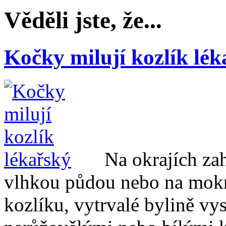
Věděli jste, že...
Kočky milují kozlík lék
Na okrajích zah
vlhkou půdou nebo na mokr
kozlíku, vytrvalé bylině v