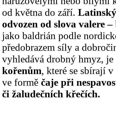
narůžovělými nebo bílými k
od května do září.
Latinsk
odvozen od slova valere –
jako baldrián podle nordick
předobrazem síly a dobroči
vyhledává drobný hmyz, je
kořenům
, které se sbírají 
ve formě
čaje při nespavos
či žaludečních křečích.