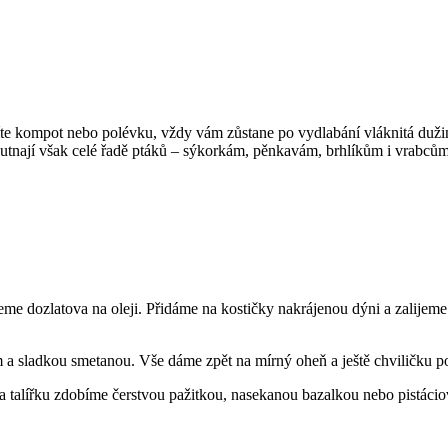
avíte kompot nebo polévku, vždy vám zůstane po vydlabání vláknitá duž
utnají však celé řadě ptáků – sýkorkám, pěnkavám, brhlíkům i vrabcům.
eme dozlatova na oleji. Přidáme na kostičky nakrájenou dýni a zalij
a sladkou smetanou. Vše dáme zpět na mírný oheň a ještě chviličku p
talířku zdobíme čerstvou pažitkou, nasekanou bazalkou nebo pistácio