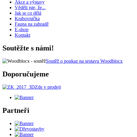
Akce a výstavy
Věděli jste, že...
Jak se co dělá
Knihovnička
Fauna na zahradě
E-shop
Kontakt
Soutěžte s námi!
Soutěž o poukaz na sestavu Woodblocx
Doporučujeme
Zde v prodeji
Partneři