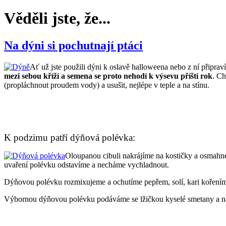
Věděli jste, že...
Na dýni si pochutnají ptáci
Ať už jste použili dýni k oslavě halloweena nebo z ní připr
mezi sebou kříží a semena se proto nehodí k výsevu příští rok
. Ch
(propláchnout proudem vody) a usušit, nejlépe v teple a na stínu.
K podzimu patří dýňová polévka:
Oloupanou cibuli nakrájíme na kostičky a osmahn
uvaření polévku odstavíme a necháme vychladnout.
Dýňovou polévku rozmixujeme a ochutíme pepřem, solí, kari kořením 
Výbornou dýňovou polévku podáváme se lžičkou kyselé smetany a na 