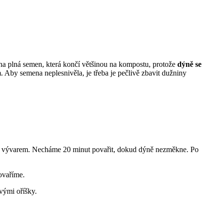
ina plná semen, která končí většinou na kompostu, protože
dýně se
 Aby semena neplesnivěla, je třeba je pečlivě zbavit dužniny
eme vývarem. Necháme 20 minut povařit, dokud dýně nezměkne. Po
ovaříme.
vými oříšky.