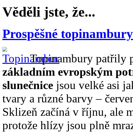
Věděli jste, že...
Prospěšné topinambury
Topinambury patřily
základním evropským po
slunečnice
jsou velké asi j
tvary a různé barvy – červe
Sklizeň začíná v říjnu, ale 
protože hlízy jsou plně mr