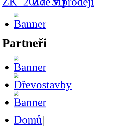
Zde v prodeji
Partneři
Domů
|