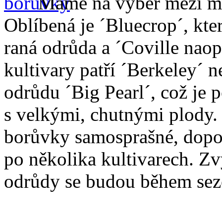
Máme na výběr mezi mn
Oblíbená je ´Bluecrop´, kter
raná odrůda a ´Coville naop
kultivary patří ´Berkeley´ 
odrůdu ´Big Pearl´, což je p
s velkými, chutnými plody. 
borůvky samosprašné, dopor
po několika kultivarech. Zvý
odrůdy se budou během sezó