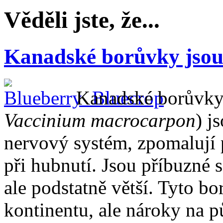
Věděli jste, že...
Kanadské borůvky jsou
Kanadské borůvky
Vaccinium macrocarpon
) j
nervový systém, zpomalují p
při hubnutí. Jsou příbuzné 
ale podstatně větší. Tyto bo
kontinentu, ale nároky na pů