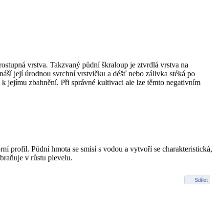
rostupná vrstva. Takzvaný půdní škraloup je ztvrdlá vrstva na
áší její úrodnou svrchní vrstvičku a déšť nebo zálivka stéká po
 jejímu zbahnění. Při správné kultivaci ale lze těmto negativním
rofil. Půdní hmota se smísí s vodou a vytvoří se charakteristická,
braňuje v růstu plevelu.
Sdílet