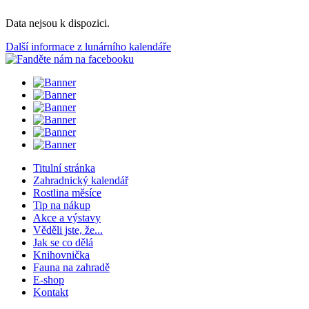
Data nejsou k dispozici.
Další informace z lunárního kalendáře
Titulní stránka
Zahradnický kalendář
Rostlina měsíce
Tip na nákup
Akce a výstavy
Věděli jste, že...
Jak se co dělá
Knihovnička
Fauna na zahradě
E-shop
Kontakt