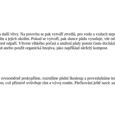
 další vlivy. Na povrchu se pak vytváří ztvrdlá, pro vodu a vzduch nep
 a jejich okolím. Pokud se vytvoří, pak slunce půdu vysušuje, vítr odn
ed odpaří. Vlivem vlhkého počasí a utužení půdy potom často dochází k
t anebo použít organická hnojiva, jako například uleželý kompost.
noměrně prokypříme, rozrušíme půdní škraloup a provzdušníme horní p
 což příznivě ovlivňuje růst a vývoj rostlin. Plečkování ještě navíc za