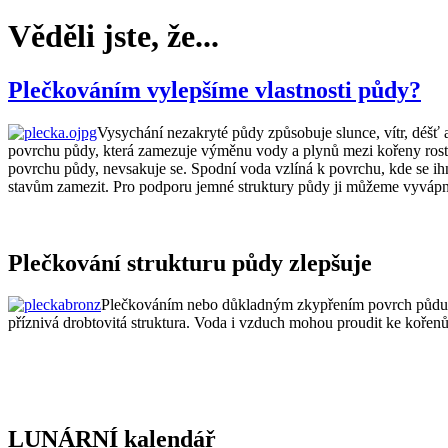
Věděli jste, že...
Plečkováním vylepšíme vlastnosti půdy?
Vysychání nezakryté půdy způsobuje slunce, vítr, déšť a
povrchu půdy, která zamezuje výměnu vody a plynů mezi kořeny rostlin
povrchu půdy, nevsakuje se. Spodní voda vzlíná k povrchu, kde se ihn
stavům zamezit. Pro podporu jemné struktury půdy ji můžeme vyvápni
Plečkování strukturu půdy zlepšuje
Plečkováním nebo důkladným zkypřením povrch půdu rov
příznivá drobtovitá struktura. Voda i vzduch mohou proudit ke kořenům,
LUNÁRNÍ kalendář