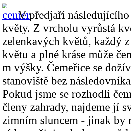
V předjaří následujícího
květy. Z vrcholu vyrůstá kvě
zelenkavých květů, každý z 
květu a plné kráse může čem
m výšky. Čemeřice se dožívá
stanoviště bez následovník
Pokud jsme se rozhodli čeme
členy zahrady, najdeme jí s
zimním sluncem - jinak by