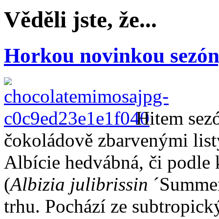
Věděli jste, že...
Horkou novinkou sezóny
Hitem sezó
čokoládově zbarvenými list
Albície hedvábná, či podle
(
Albizia julibrissin
´Summer 
trhu. Pochází ze subtropick