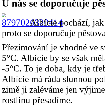
U nás se doporučuje pě
Albície pochází, jak
proto se doporučuje pěstov
Přezimování je vhodné ve sv
5°C. Albície by se však měl
-5°C. To je doba, kdy je tře
Albície má ráda slunnou po
zimě ji zaléváme jen výjim
rostlinu přesadíme.