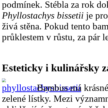
podmínek. Stébla za rok do
Phyllostachys bissetii
je pro
živá stěna. Pokud tento b
průklestem v růstu, za pár le
Esteticky i kulinářsky 
Bambus má krásné,
zelené lístky. Mezi významn