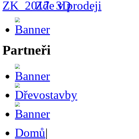
Zde v prodeji
Partneři
Domů
|