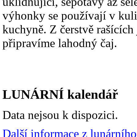
uklidňující, šepotavý až še
výhonky se používají v kul
kuchyně. Z čerstvě rašících 
připravíme lahodný čaj.
LUNÁRNÍ kalendář
Data nejsou k dispozici.
Další informace z lunárního