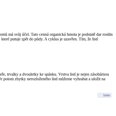
romů má svůj účel. Tato cenná organická hmota je podstatě dar rostlin
 které putuje zpět do půdy. A cyklus je uzavřen. Tím, že listí
ře, trvalky a dvouletky ke spánku. Vrstva listí je nejen zásobárnou
ře potom zbytky nerozloženého listí můžeme vyhrabat a uložit na
Sdílet