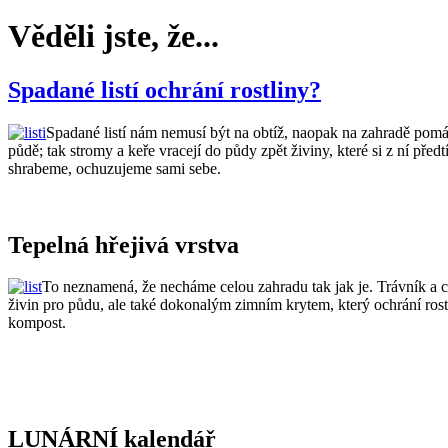
Věděli jste, že...
Spadané listí ochrání rostliny?
Spadané listí nám nemusí být na obtíž, naopak na zahradě pomáh
půdě; tak stromy a keře vracejí do půdy zpět živiny, které si z ní před
shrabeme, ochuzujeme sami sebe.
Tepelná hřejivá vrstva
To neznamená, že necháme celou zahradu tak jak je. Trávník a ces
živin pro půdu, ale také dokonalým zimním krytem, který ochrání ros
kompost.
LUNÁRNÍ kalendář