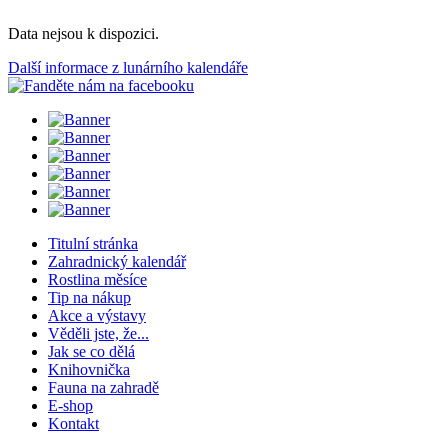
Data nejsou k dispozici.
Další informace z lunárního kalendáře
Titulní stránka
Zahradnický kalendář
Rostlina měsíce
Tip na nákup
Akce a výstavy
Věděli jste, že...
Jak se co dělá
Knihovnička
Fauna na zahradě
E-shop
Kontakt