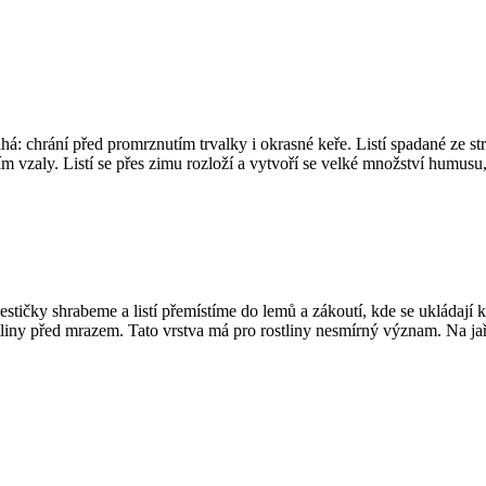
á: chrání před promrznutím trvalky i okrasné keře. Listí spadané ze st
tím vzaly. Listí se přes zimu rozloží a vytvoří se velké množství humusu,
tičky shrabeme a listí přemístíme do lemů a zákoutí, kde se ukládají ke
tliny před mrazem. Tato vrstva má pro rostliny nesmírný význam. Na ja