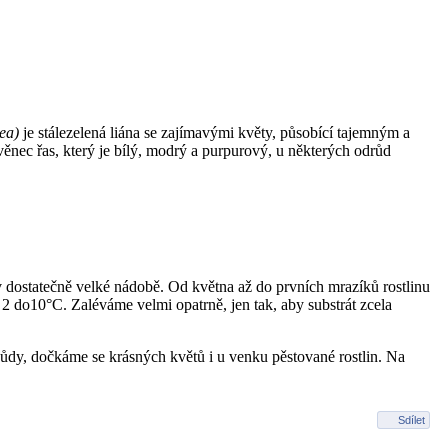
ea)
je stálezelená liána se zajímavými květy, působící tajemným a
nec řas, který je bílý, modrý a purpurový, u některých odrůd
v dostatečně velké nádobě. Od května až do prvních mrazíků rostlinu
2 do10°C. Zaléváme velmi opatrně, jen tak, aby substrát zcela
půdy, dočkáme se krásných květů i u venku pěstované rostlin. Na
Sdílet