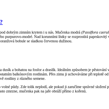
?
t pod dobrým zimním krytem i u nás. Mučenka modrá
(Passiflora caerul
 purpurovo-modré. Nad korunními lístky se rozprostírá paprskovitý vě
e oranžová bobule se sladkou červenou dužinou.
 dusík a bohatou na fosfor a draslík. Ideálním způsobem je pěstování 
statním balkónovým rostlinám. Přes zimu ji uchováváme při teplotě od 
vě rostliny z různého semene.
volné půdy. Zde tolik neplodí, ale pokud ji zaručíme správné složení 
sto zmrzne, mučenka pak na jaře obráží přímo z kořenů.