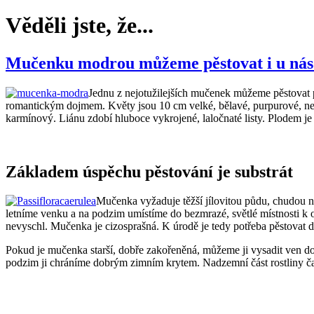
Věděli jste, že...
Mučenku modrou můžeme pěstovat i u nás
Jednu z nejotužilejších mučenek můžeme pěstova
romantickým dojmem. Květy jsou 10 cm velké, bělavé, purpurové, nebo
karmínový. Liánu zdobí hluboce vykrojené, laločnaté listy. Plodem j
Základem úspěchu pěstování je substrát
Mučenka vyžaduje těžší jílovitou půdu, chudou na
letníme venku a na podzim umístíme do bezmrazé, světlé místnosti k o
nevyschl. Mučenka je cizosprašná. K úrodě je tedy potřeba pěstovat d
Pokud je mučenka starší, dobře zakořeněná, můžeme ji vysadit ven do 
podzim ji chráníme dobrým zimním krytem. Nadzemní část rostliny ča