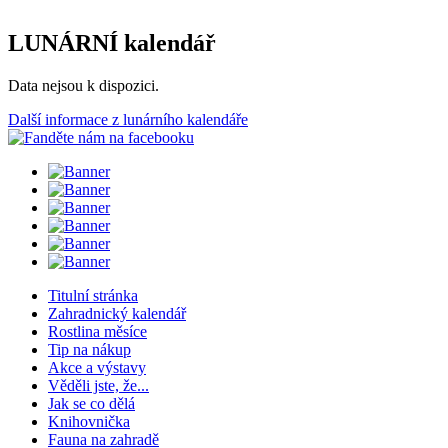
LUNÁRNÍ kalendář
Data nejsou k dispozici.
Další informace z lunárního kalendáře
Titulní stránka
Zahradnický kalendář
Rostlina měsíce
Tip na nákup
Akce a výstavy
Věděli jste, že...
Jak se co dělá
Knihovnička
Fauna na zahradě