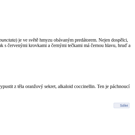
punctata
) je ve světě hmyzu obávaným predátorem. Nejen dospělci,
 brouk s červenými krovkami a černými tečkami má černou hlavu, hruď a
stit z těla oranžový sekret, alkaloid coccinellin. Ten je páchnoucí
Sdílet