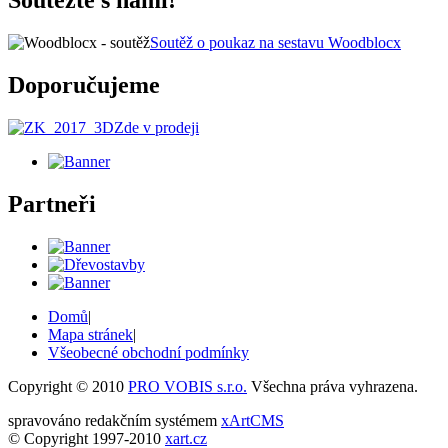
Soutěžte s námi!
Soutěž o poukaz na sestavu Woodblocx
Doporučujeme
Zde v prodeji
Partneři
Domů
|
Mapa stránek
|
Všeobecné obchodní podmínky
Copyright © 2010
PRO VOBIS s.r.o.
Všechna práva vyhrazena.
spravováno redakčním systémem
xArtCMS
© Copyright 1997-2010
xart.cz