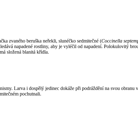
čka zvaného beruška neřekli, slunéčko sedmitečné (
Coccinella septem
 Vyhledává napadené rostliny, aby je vyléčil od napadení. Polokulovitý
á složená blanitá křídla.
my. Larva i dospělý jedinec dokáže při podráždění na svou obranu vypu
edmitečném pochutnali.