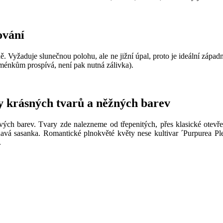
ování
 Vyžaduje slunečnou polohu, ale ne jižní úpal, proto je ideální západn
laménkům prospívá, není pak nutná zálivka).
y krásných tvarů a něžných barev
ých barev. Tvary zde nalezneme od třepenitých, přes klasické otevře
ínavá sasanka. Romantické plnokvěté květy nese kultivar ´Purpurea Pl
.