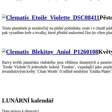
Pěst
Tento plamének je nenáročný na půdní podmínky, roste i v chudé půdě.
pak vysadíme keře a trvalky, které přistíní nadzemní část (to všem p
Květ
Barvy květů plaménku vlašského jsou většinou tlumených a pastelov
´Etoile Violette´či jednoduše krásná ´Frankie´, vypadající jako pop
levandulovými květy ´Chats Worth´ či něžně modrými ´Emilia Plater´
LUNÁRNÍ kalendář
Data nejsou k dispozici.