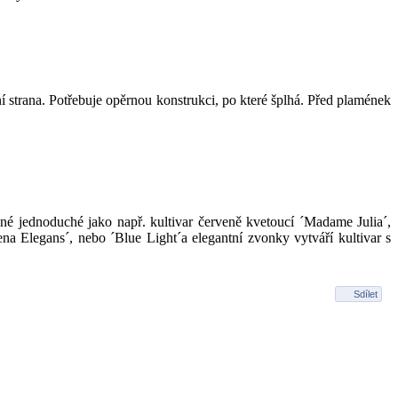
í strana. Potřebuje opěrnou konstrukci, po které šplhá. Před plamének
né jednoduché jako např. kultivar červeně kvetoucí ´Madame Julia´,
ena Elegans´, nebo ´Blue Light´a elegantní zvonky vytváří kultivar s
Sdílet