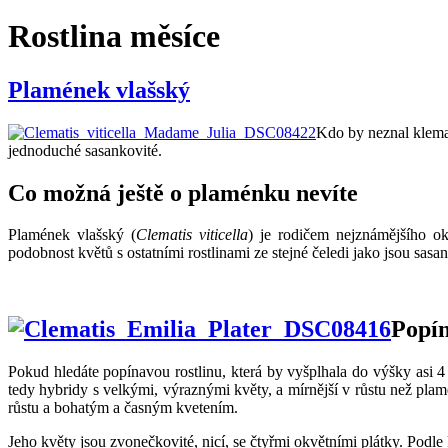
Rostlina měsíce
Plamének vlašský
Kdo by neznal klemat
jednoduché sasankovité.
Co možná ještě o plaménku nevíte
Plamének vlašský (
Clematis viticella
) je rodičem nejznámějšího o
podobnost květů s ostatními rostlinami ze stejné čeledi jako jsou sasa
Popín
Pokud hledáte popínavou rostlinu, která by vyšplhala do výšky asi 4
tedy hybridy s velkými, výraznými květy, a mírnější v růstu než plam
růstu a bohatým a časným kvetením.
Jeho květy jsou zvonečkovité, nicí, se čtyřmi okvětními plátky. Podle k