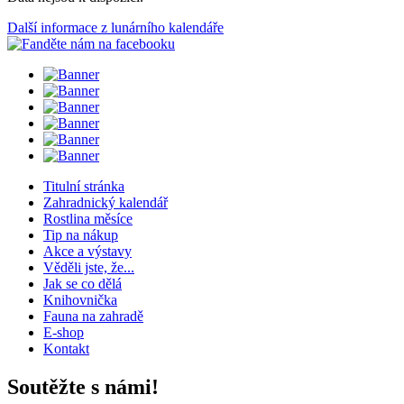
Další informace z lunárního kalendáře
Titulní stránka
Zahradnický kalendář
Rostlina měsíce
Tip na nákup
Akce a výstavy
Věděli jste, že...
Jak se co dělá
Knihovnička
Fauna na zahradě
E-shop
Kontakt
Soutěžte s námi!