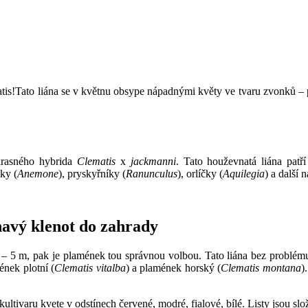
is!Tato liána se v květnu obsype nápadnými květy ve tvaru zvonků – p
krasného hybrida
Clematis
x
jackmanni
. Tato houževnatá liána patří
nky (
Anemone
), pryskyřníky (
Ranunculus
), orlíčky (
Aquilegia
) a další 
avý klenot do zahrady
 – 5 m, pak je plamének tou správnou volbou. Tato liána bez problému
ének plotní (
Clematis vitalba
) a plamének horský (
Clematis montana
)
ultivaru kvete v odstínech červené, modré, fialové, bílé. Listy jsou slo