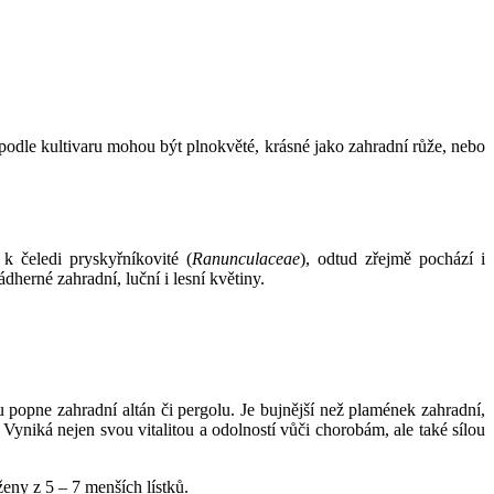
odle kultivaru mohou být plnokvěté, krásné jako zahradní růže, nebo
 k čeledi pryskyřníkovité (
Ranunculaceae
), odtud zřejmě pochází i
nádherné zahradní, luční i lesní květiny.
 popne zahradní altán či pergolu. Je bujnější než plamének zahradní,
. Vyniká nejen svou vitalitou a odolností vůči chorobám, ale také sílou
ženy z 5 – 7 menších lístků.