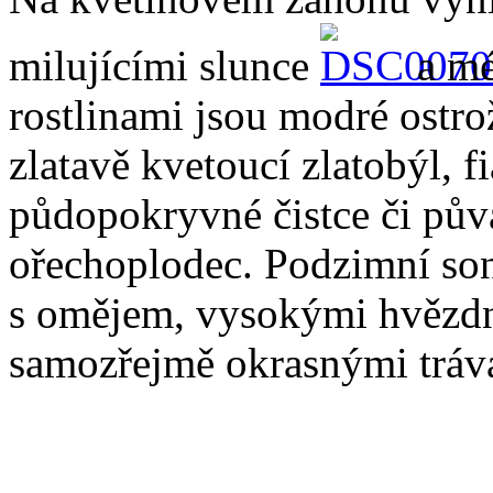
milujícími slunce
a mé
rostlinami jsou modré ostro
zlatavě kvetoucí zlatobýl, fi
půdopokryvné čistce či pů
ořechoplodec. Podzimní son
s omějem, vysokými hvězdn
samozřejmě okrasnými tráv