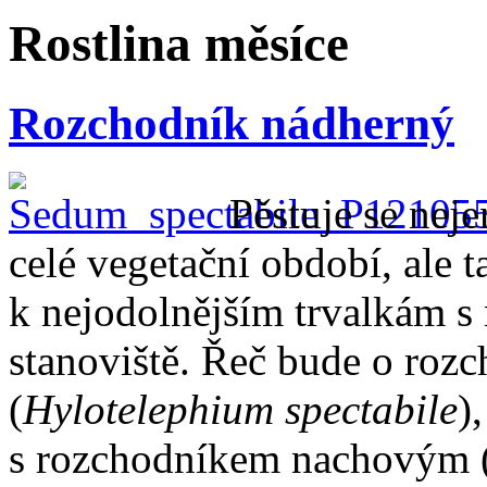
Rostlina měsíce
Rozchodník nádherný
Pěstuje se neje
celé vegetační období, ale ta
k nejodolnějším trvalkám s
stanoviště. Řeč bude o ro
(
Hylotelephium spectabile
)
s rozchodníkem nachovým 