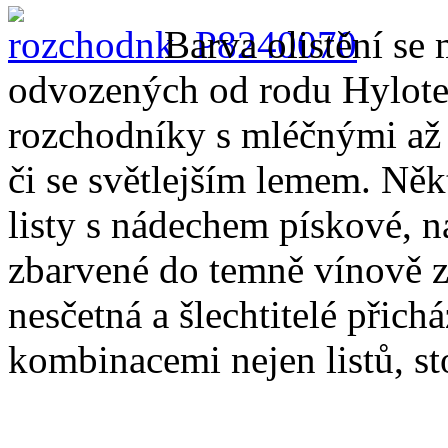
Barva olistění se 
odvozených od rodu Hylot
rozchodníky s mléčnými až 
či se světlejším lemem. Něk
listy s nádechem pískové, n
zbarvené do temně vínově zel
nesčetná a šlechtitelé přich
kombinacemi nejen listů, sto