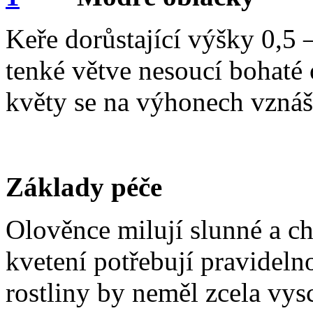
Keře dorůstající výšky 0,5 
tenké větve nesoucí bohaté
květy se na výhonech vznáš
Základy péče
Olověnce milují slunné a c
kvetení potřebují pravideln
rostliny by neměl zcela v