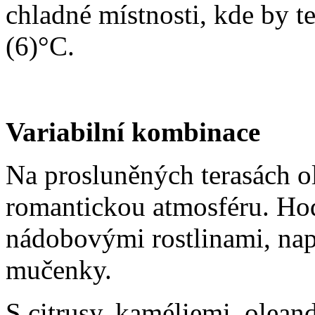
chladné místnosti, kde by t
(6)°C.
Variabilní kombinace
Na prosluněných terasách o
romantickou atmosféru. Hod
nádobovými rostlinami, nap
mučenky.
S citrusy, kaméliemi, olean