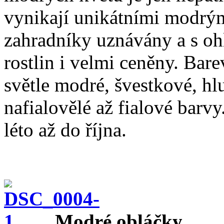
vynikají unikátními modrým
zahradníky uznávány a s o
rostlin i velmi ceněny. Bar
světle modré, švestkové, h
nafialovělé až fialové barv
léto až do října.
Modré obláčky