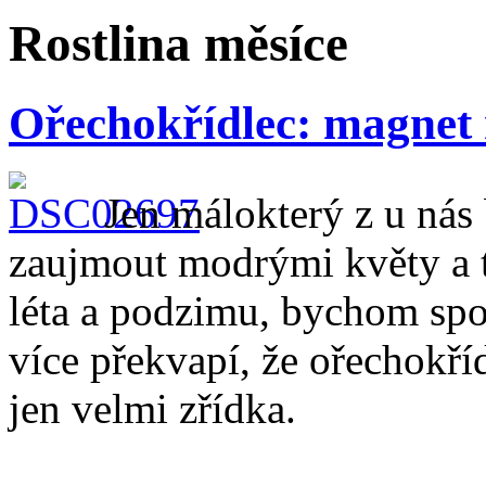
Rostlina měsíce
Ořechokřídlec: magnet
Jen málokterý z u nás
zaujmout modrými květy a t
léta a podzimu, bychom spoč
více překvapí, že ořechokří
jen velmi zřídka.