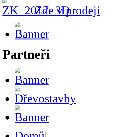
Zde v prodeji
Partneři
Domů
|