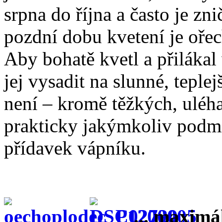
srpna do října a často je zn
pozdní dobu kvetení je oře
Aby bohatě kvetl a přiláka
jej vysadit na slunné, teple
není – kromě těžkých, uléh
prakticky jakýmkoliv podm
přídavek vápníku.
... maximá