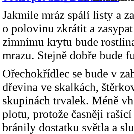
Jakmile mráz spálí listy a z
o polovinu zkrátit a zasypa
zimnímu krytu bude rostlin
mrazu. Stejně dobře bude fu
Ořechokřídlec se bude v zah
dřevina ve skalkách, štěrko
skupinách trvalek. Méně vh
plotu, protože časněji rašící
bránily dostatku světla a sl