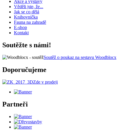
Akce a výstavy
Věděli jste, že...
Jak se co dělá
Knihovnička
Fauna na zahradě
E-shop
Kontakt
Soutěžte s námi!
Soutěž o poukaz na sestavu Woodblocx
Doporučujeme
Zde v prodeji
Partneři