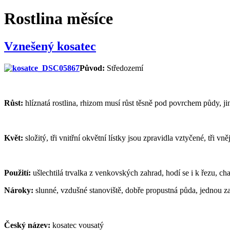
Rostlina měsíce
Vznešený kosatec
Původ:
Středozemí
Růst:
hlíznatá rostlina, rhizom musí růst těsně pod povrchem půdy, ji
Květ:
složitý, tři vnitřní okvětní lístky jsou zpravidla vztyčené, tři v
Použití:
ušlechtilá trvalka z venkovských zahrad, hodí se i k řezu, cha
Nároky:
slunné, vzdušné stanoviště, dobře propustná půda, jednou za 
Český název:
kosatec vousatý