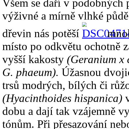
Všem se daří v podobných 
výživné a mírně vlhké půdě
dřevin nás potěší
mnoh
místo po odkvětu ochotně z
vyšší kakosty
(Geranium x 
G. phaeum).
Úžasnou dvojic
trsů modrých, bílých či rů
(Hyacinthoides hispanica)
dobu a dají tak vzájemně 
tónům. Při přesazování nebo