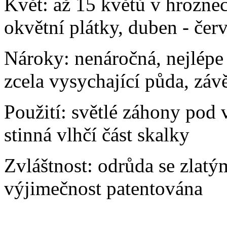
Květ: až 15 květů v hroznec
okvětní plátky, duben - čer
Nároky: nenáročná, nejlépe 
zcela vysychající půda, závě
Použití: světlé záhony pod v
stinná vlhčí část skalky
Zvláštnost: odrůda se zlatým
výjimečnost patentována