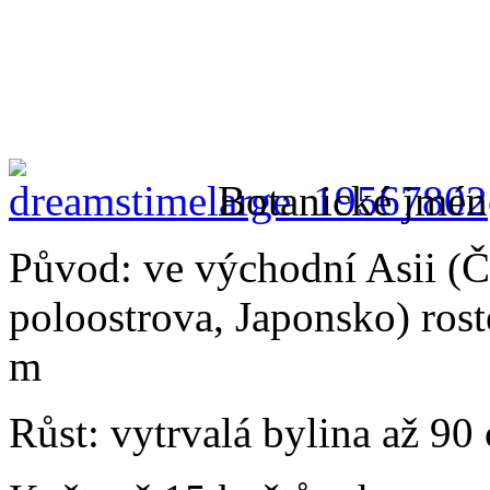
Botanické jmé
Původ: ve východní Asii (Č
poloostrova, Japonsko) ros
m
Růst: vytrvalá bylina až 9