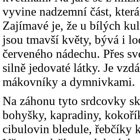
vyvine nadzemní část, která
Zajímavé je, že u bílých kul
jsou tmavší květy, bývá i l
červeného nádechu. Přes svo
silně jedovaté látky. Je vzd
mákovníky a dymnivkami.
Na záhonu tyto srdcovky skv
bohyšky, kapradiny, kokořík
cibulovin bledule, řebčíky k