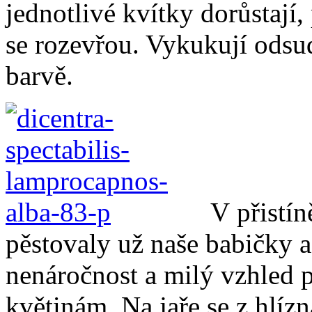
jednotlivé kvítky dorůstají, 
se rozevřou. Vykukují odsud
barvě.
V přistín
pěstovaly už naše babičky a 
nenáročnost a milý vzhled p
květinám. Na jaře se z hlíz