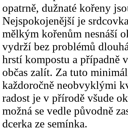
opatrně, dužnaté kořeny js
Nejspokojenější je srdcovk
mělkým kořenům nesnáší ok
vydrží bez problémů dlouhá l
hrstí kompostu a případně 
občas zalít. Za tuto minimá
každoročně neobvyklými kv
radost je v přírodě všude ok
možná se vedle původně zas
dcerka ze semínka.