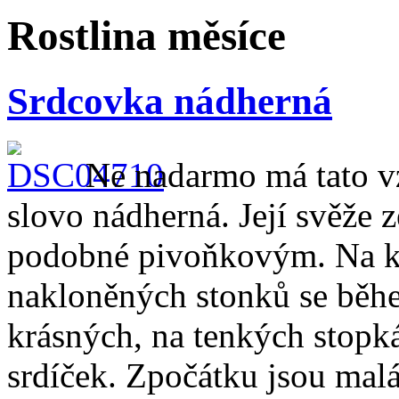
Rostlina měsíce
Srdcovka nádherná
Ne nadarmo má tato v
slovo nádherná. Její svěže z
podobné pivoňkovým. Na ko
nakloněných stonků se běh
krásných, na tenkých stopk
srdíček. Zpočátku jsou malá