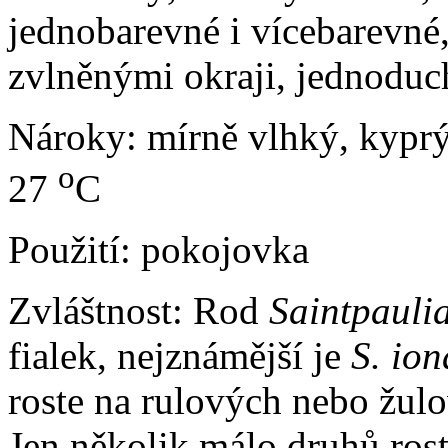
jednobarevné i vícebarevné
zvlněnými okraji, jednoduc
Nároky: mírně vlhký, kyprý 
o
27
C
Použití: pokojovka
Zvláštnost: Rod
Saintpauli
fialek, nejznámější je
S. io
roste na rulových nebo žul
Jen několik málo druhů ros