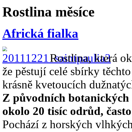
Rostlina měsíce
Africká fialka
Rostlina, která o
že pěstují celé sbírky těcht
krásně kvetoucích dužnatých 
Z původních botanických 
okolo 20 tisíc odrůd, často 
Pochází z horských vlhkých 