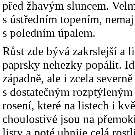
před žhavým sluncem. Velmi
s ústředním topením, nemají
s poledním úpalem.
Růst zde bývá zakrslejší a l
paprsky nehezky popálit. Id
západně, ale i zcela severn
s dostatečným rozptýleným 
rosení, které na listech i k
choulostivé jsou na přemokř
listy a poté uhnije celá ros