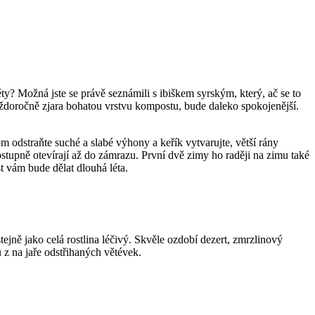
y? Možná jste se právě seznámili s ibiškem syrským, který, ač se to
doročně zjara bohatou vrstvu kompostu, bude daleko spokojenější.
om odstraňte suché a slabé výhony a keřík vytvarujte, větší rány
tupně otevírají až do zámrazu. První dvě zimy ho raději na zimu také
t vám bude dělat dlouhá léta.
ejně jako celá rostlina léčivý. Skvěle ozdobí dezert, zmrzlinový
u z na jaře odstřihaných větévek.