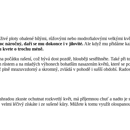
í živé ploty obalené bílými, růžovými nebo modrofialovými velkými květ
 náročný, daří se mu dokonce i v jílovité.
Ale když mu přidáme kaž
u kvete o trochu méně.
na počátku rašení, což bývá dost pozdě, hlouběji sestřihněte. Také při t
m růstem a na mladých výhonech bohatším nasazením květů, které se pos
e již plně mrazuvzdorný a skromný, zvládá v pohodě i sušší období. Rados
zahradou zkuste ochutnat rozkvetlý květ, má příjemnou chuť a nadto je st
aj, velmi léčivý získáte i ze sušené kůry. Můžete k tomu využít oloupano