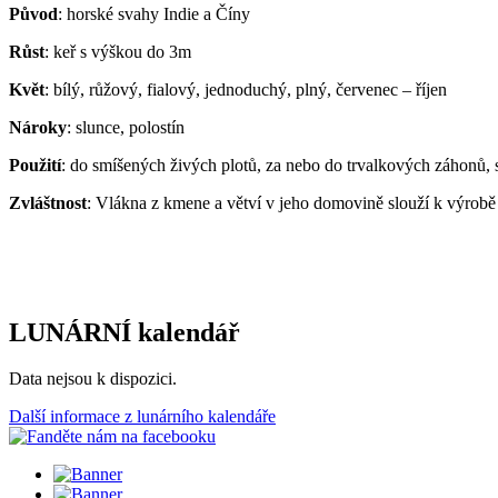
Původ
: horské svahy Indie a Číny
Růst
: keř s výškou do 3m
Květ
: bílý, růžový, fialový, jednoduchý, plný, červenec – říjen
Nároky
: slunce, polostín
Použití
: do smíšených živých plotů, za nebo do trvalkových záhonů, s
Zvláštnost
: Vlákna z kmene a větví v jeho domovině slouží k výrobě p
LUNÁRNÍ kalendář
Data nejsou k dispozici.
Další informace z lunárního kalendáře