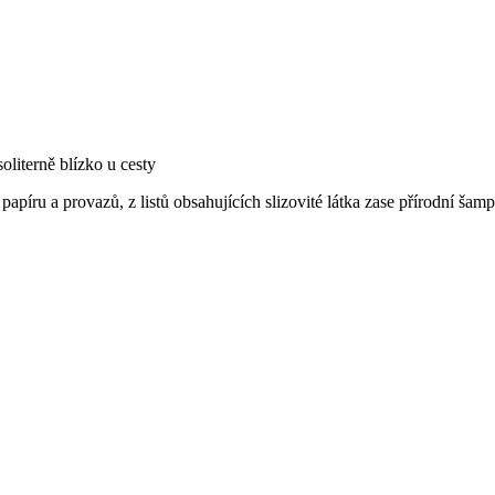
oliterně blízko u cesty
apíru a provazů, z listů obsahujících slizovité látka zase přírodní šam