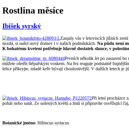
Rostlina měsíce
Ibišek syrský
Zaujaly vás v letoviscích jižních zem
nezdá, si našel nový domov i v našich podmínkách.
Na půdu není moc
K bohatému kvetení potřebuje hlavně dostatek slunce, v polostín
Prvních několik let po zasazení ho 
můžete ošetřit štěpařským voskem. Na řez reaguje podstatně bujnější
lehce přikryjte, mladé keře bývají choulostivější. V dalších letech j
Při letní procházce 
pohár nebo salát. Ze sušených květů a listů si připravíte osvěžující č
Botanické jméno
: Hibiscus syriacus