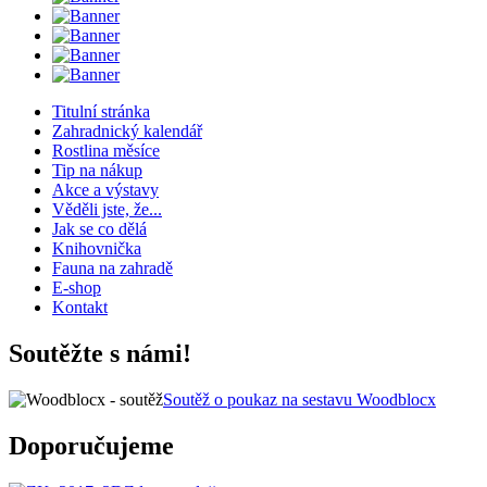
Titulní stránka
Zahradnický kalendář
Rostlina měsíce
Tip na nákup
Akce a výstavy
Věděli jste, že...
Jak se co dělá
Knihovnička
Fauna na zahradě
E-shop
Kontakt
Soutěžte s námi!
Soutěž o poukaz na sestavu Woodblocx
Doporučujeme