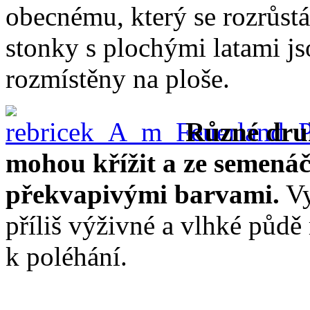
obecnému, který se rozrůst
stonky s plochými latami j
rozmístěny na ploše.
Různé druh
mohou křížit a ze semenáčk
překvapivými barvami.
Vy
příliš výživné a vlhké půdě
k poléhání.