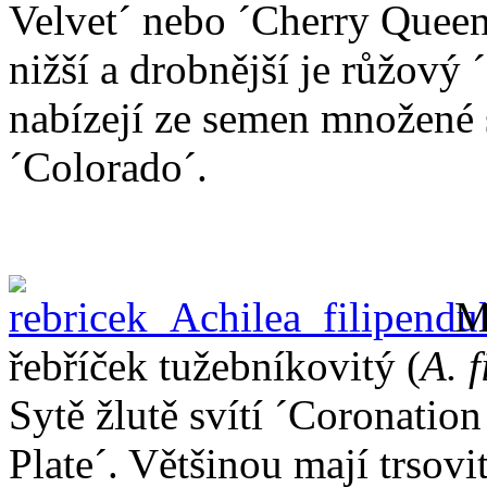
Velvet´ nebo ´Cherry Queen´
nižší a drobnější je růžový 
nabízejí ze semen množené 
´Colorado´.
M
řebříček tužebníkovitý (
A. 
Sytě žlutě svítí ´Coronatio
Plate´. Většinou mají trsovit