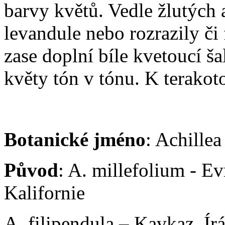
barvy květů. Vedle žlutýc
levandule nebo rozrazily či
zase doplní bíle kvetoucí š
květy tón v tónu. K terakot
Botanické jméno
: Achillea
Původ
: A. millefolium - E
Kalifornie
A. filipendula – Kavkaz, Írá