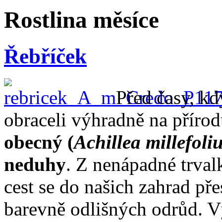
Rostlina měsíce
Řebříček
Před časy, kd
obraceli výhradně na přírodu
obecný (
Achillea millefoli
neduhy
. Z nenápadné trval
cest se do našich zahrad př
barevně odlišných odrůd. V