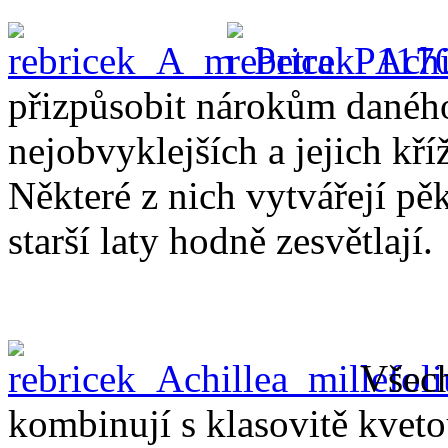
přizpůsobit nárokům danéh
nejobvyklejších a jejich kříž
Některé z nich vytvářejí p
starší laty hodně zesvětlají.
Všech
kombinují s klasovitě kvetou