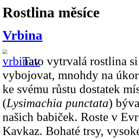
Rostlina měsíce
Vrbina
Tato vytrvalá rostlina s
vybojovat, mnohdy na úkor 
ke svému růstu dostatek mí
(
Lysimachia punctata
) býv
našich babiček. Roste v Evr
Kavkaz. Bohaté trsy, vyso