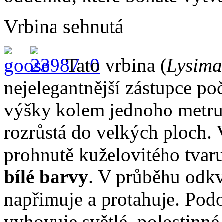
Vrbina sehnutá
Tato vrbina (
Lysima
nejelegantnější zástupce po
výšky kolem jednoho metru 
rozrůstá do velkých ploch. 
prohnutě kuželovitého tvar
bílé barvy
. V průběhu odkv
napřimuje a protahuje. Pod
vyhovuje světlé, polostinné