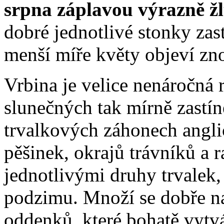
srpna záplavou výrazně ž
dobré jednotlivé stonky zast
menší míře květy objeví zn
Vrbina je velice nenáročná ro
slunečných tak mírně zastí
trvalkových záhonech anglic
pěšinek, okrajů trávníků a 
jednotlivými druhy trvalek,
podzimu. Množí se dobře n
oddenků, které bohatě vytvá