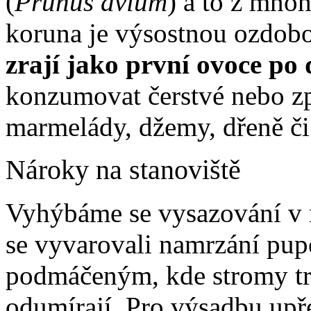
(
Prunus avium
) a to z mnoh
koruna je výsostnou ozdob
zrají jako první ovoce po
konzumovat čerstvé nebo z
marmelády, džemy, dřeně či
Nároky na stanoviště
Vyhýbáme se vysazování v 
se vyvarovali namrzání pup
podmáčeným, kde stromy trp
odumírají. Pro výsadbu upř