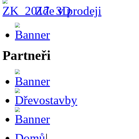
Zde v prodeji
Partneři
Domů
|