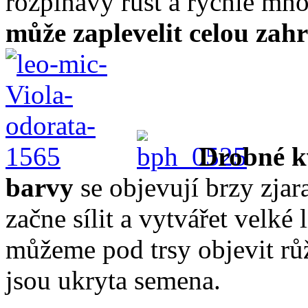
rozpínavý růst a rychlé mn
může zaplevelit celou zah
Drobné kv
barvy
se objevují brzy zjar
začne sílit a vytvářet velké 
můžeme pod trsy objevit rů
jsou ukryta semena.