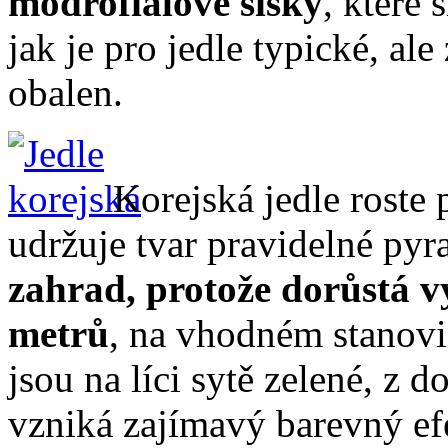
modrofialové šišky
, které 
jak je pro jedle typické, ale
obalen.
Korejská jedle roste
udržuje tvar pravidelné py
zahrad, protože dorůstá vý
metrů
, na vhodném stanoviš
jsou na líci sytě zelené, z d
vzniká zajímavý barevný ef