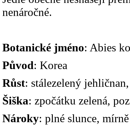
nenáročné.
Botanické jméno
: Abies k
Původ
: Korea
Růst
: stálezelený jehličnan
Šiška
: zpočátku zelená, poz
Nároky
: plné slunce, mírn