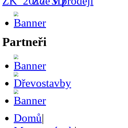
Zde v prodeji
Partneři
Domů
|