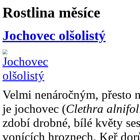
Rostlina měsíce
Jochovec olšolistý
Velmi nenáročným, přesto 
je jochovec (
Clethra alnifol
zdobí drobné, bílé květy se
vonících hroznech. Keř dor