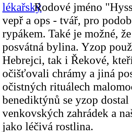
Rodové jméno "Hysso
vepř a ops - tvář, pro podo
rypákem. Také je možné, že
posvátná bylina. Yzop použ
Hebrejci, tak i Řekové, kte
očišťovali chrámy a jiná po
očistných rituálech malomo
benediktýnů se yzop dostal 
venkovských zahrádek a naše
jako léčivá rostlina.