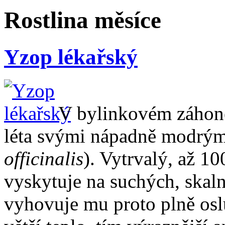
Rostlina měsíce
Yzop lékařský
V bylinkovém záhon
léta svými nápadně modrým
officinalis
). Vytrvalý, až 1
vyskytuje na suchých, skal
vyhovuje mu proto plně oslu