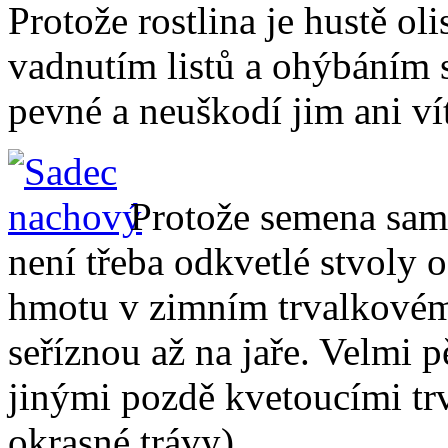
Protože rostlina je hustě ol
vadnutím listů a ohýbáním s
pevné a neuškodí jim ani vítr
Protože semena samo
není třeba odkvetlé stvoly 
hmotu v zimním trvalkovém
seříznou až na jaře. Velmi 
jinými pozdě kvetoucími tr
okrasné trávy).