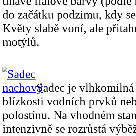
tmavě fialové barvy (podle k
do začátku podzimu, kdy se
Květy slabě voní, ale přita
motýlů.
Sadec je vlhkomilná 
blízkosti vodních prvků neb
polostínu. Na vhodném stano
intenzivně se rozrůstá výb