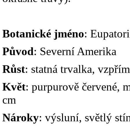
Botanické jméno
: Eupato
Původ
: Severní Amerika
Růst
: statná trvalka, vzpř
Květ
: purpurově červené, m
cm
Nároky
: výsluní, světlý stí