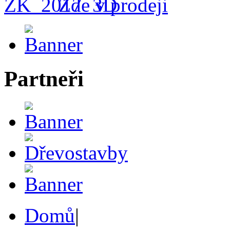
Zde v prodeji
Partneři
Domů
|