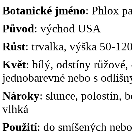
Botanické jméno
: Phlox p
Původ
: východ USA
Růst
: trvalka, výška 50-120
Květ
: bílý, odstíny růžové,
jednobarevné nebo s odliš
Nároky
: slunce, polostín,
vlhká
Použití
: do smíšených nebo