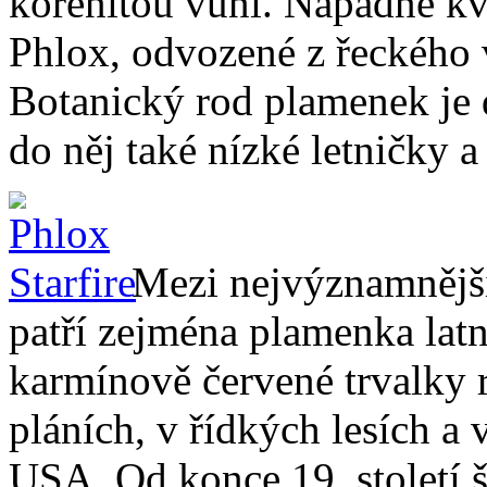
kořenitou vůni. Nápadné kv
Phlox, odvozené z řeckého
Botanický rod plamenek je 
do něj také nízké letničky a
Mezi nejvýznamnější 
patří zejména plamenka latn
karmínově červené trvalky 
pláních, v řídkých lesích a 
USA. Od konce 19. století š