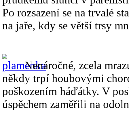
Po rozsazení se na trvalé s
na jaře, kdy se větší trsy m
Nenáročné, zcela mraz
někdy trpí houbovými chor
poškozením háďátky. V posle
úspěchem zaměřili na odol