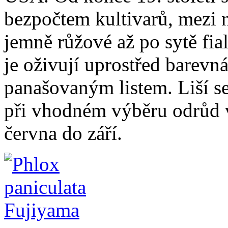
bezpočtem kultivarů, mezi n
jemně růžové až po sytě fia
je oživují uprostřed barevná
panašovaným listem. Liší se
při vhodném výběru odrůd v
června do září.