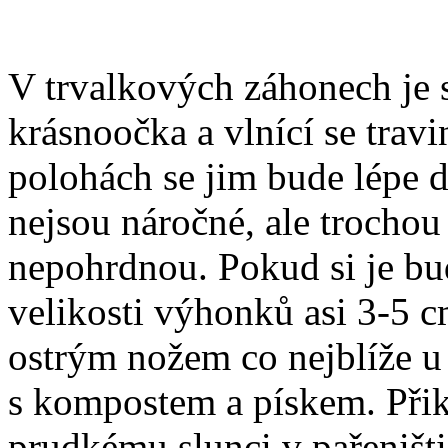
V trvalkových záhonech je 
krásnoočka a vlnící se travi
polohách se jim bude lépe d
nejsou náročné, ale trochou
nepohrdnou. Pokud si je bud
velikosti výhonků asi 3-5 c
ostrým nožem co nejblíže u 
s kompostem a pískem. Přikr
prudkému slunci v pařeništ