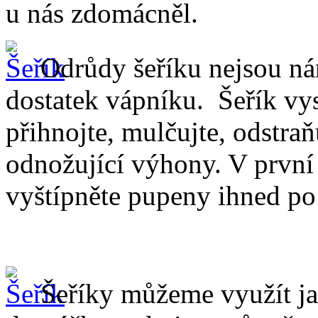
u nás zdomácněl.
Odrůdy šeříku nejsou ná
dostatek vápníku. Šeřík vy
přihnojte, mulčujte, odstraň
odnožující výhony. V první
vyštípněte pupeny ihned po
Šeříky můžeme využít ja