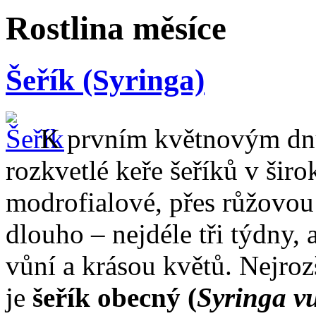
Rostlina měsíce
Šeřík (Syringa)
K prvním květnovým dnů
rozkvetlé keře šeříků v šir
modrofialové, přes růžovou
dlouho – nejdéle tři týdny, 
vůní a krásou květů. Nejroz
je
šeřík obecný (
Syringa vu