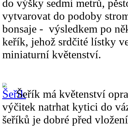
do výšky sedmi metrů, pěsto
vytvarovat do podoby strom
bonsaje - výsledkem po něk
keřík, jehož srdčité lístky
miniaturní květenství.
Šeřík má květenství opr
výčitek natrhat kytici do vá
šeříků je dobré před vložen