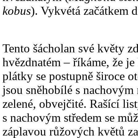
kobus
). Vykvétá začátkem 
Tento šácholan své květy zd
hvězdnatém – říkáme, že je
plátky se postupně široce o
jsou sněhobílé s nachovým 
zelené, obvejčité. Rašící li
s nachovým středem se může 
záplavou růžových květů za