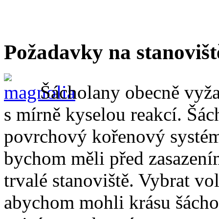
Požadavky na stanovišt
Šácholany obecně vyža
s mírně kyselou reakcí. Šác
povrchový kořenový systém,
bychom měli před zasazením 
trvalé stanoviště. Vybrat vol
abychom mohli krásu šácho