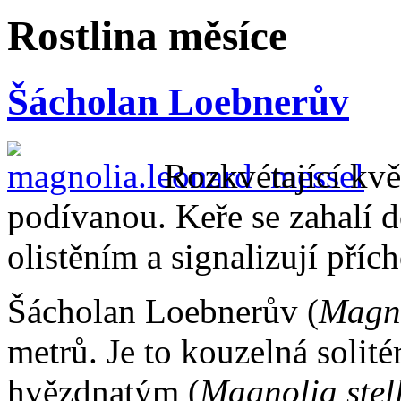
Rostlina měsíce
Šácholan Loebnerův
Rozkvétající kvě
podívanou. Keře se zahalí d
olistěním a signalizují přích
Šácholan Loebnerův (
Magno
metrů. Je to kouzelná solit
hvězdnatým (
Magnolia stel