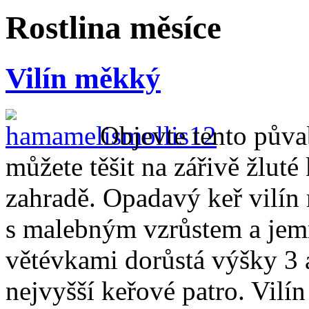
Rostlina měsíce
Vilín měkký
Objevte tento půva
můžete těšit na zářivě žluté
zahradě. Opadavý keř vilín
s malebným vzrůstem a jem
větévkami dorůstá výšky 3 a
nejvyšší keřové patro. Vilí