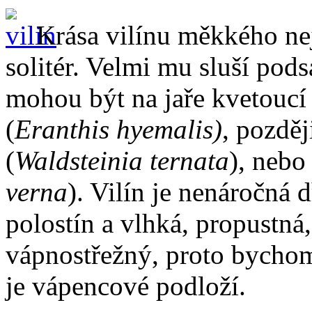
Krása vilínu měkkého ne
solitér. Velmi mu sluší pods
mohou být na jaře kvetoucí 
(
Eranthis hyemalis)
, pozdě
(
Waldsteinia ternata
), nebo
verna
). Vilín je nenáročná
polostín a vlhká, propustná,
vápnostřežný, proto bychom
je vápencové podloží.