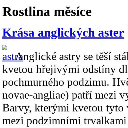
Rostlina měsíce
Krása anglických aster
Anglické astry se těší st
kvetou hřejivými odstíny d
pochmurného podzimu. Hvě
novae-angliae) patří mezi v
Barvy, kterými kvetou tyt
mezi podzimními trvalkami 