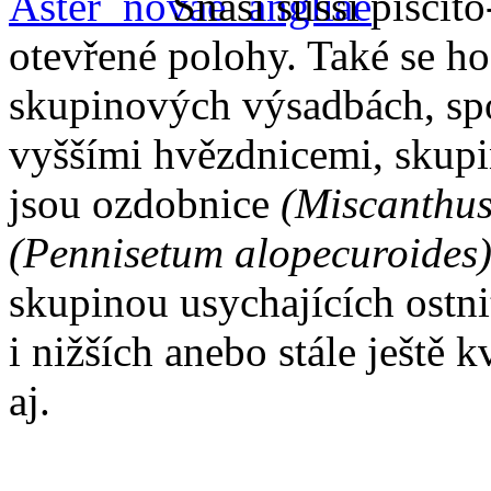
Snáší sušší písčit
otevřené polohy. Také se ho
skupinových výsadbách, spo
vyššími hvězdnicemi, skupi
jsou ozdobnice
(Miscanthus
(Pennisetum alopecuroides
skupinou usychajících ost
i nižších anebo stále ještě
aj.