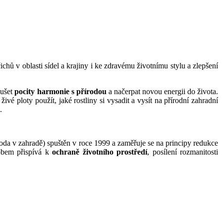
chů v oblasti sídel a krajiny i ke zdravému životnímu stylu a zlepšení
oušet
pocity harmonie s přírodou
a načerpat novou energii do života.
živé ploty použít, jaké rostliny si vysadit a vysít na přírodní zahradní
.
oda v zahradě) spuštěn v roce 1999 a zaměřuje se na principy redukce
obem přispívá k
ochraně životního prostředí
, posílení rozmanitosti