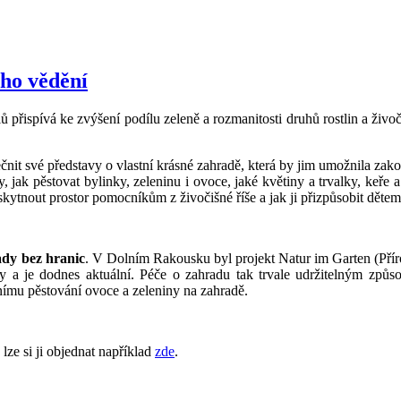
ho vědění
přispívá ke zvýšení podílu zeleně a rozmanitosti druhů rostlin a živoči
ečnit své představy o vlastní krásné zahradě, která by jim umožnila zak
 jak pěstovat bylinky, zeleninu i ovoce, jaké květiny a trvalky, keře a 
oskytnout prostor pomocníkům z živočišné říše a jak ji přizpůsobit dětem
ady bez hranic
. V Dolním Rakousku byl projekt Natur im Garten (Přír
iny a je dodnes aktuální. Péče o zahradu tak trvale udržitelným způs
nímu pěstování ovoce a zeleniny na zahradě.
lze si ji objednat například
zde
.