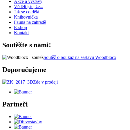
Akce a výstavy
Věděli jste, že...
Jak se co dělá
Knihovnička
Fauna na zahradě
E-shop
Kontakt
Soutěžte s námi!
Soutěž o poukaz na sestavu Woodblocx
Doporučujeme
Zde v prodeji
Partneři