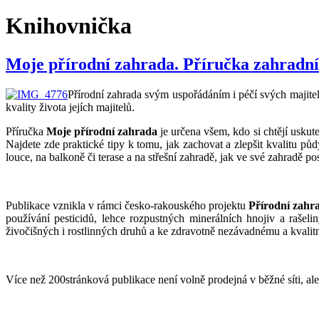
Knihovnička
Moje přírodní zahrada. Příručka zahradní
Přírodní zahrada svým uspořádáním i péčí svých majitelů 
kvality života jejích majitelů.
Příručka
Moje přírodní zahrada
je určena všem, kdo si chtějí uskut
Najdete zde praktické tipy k tomu, jak zachovat a zlepšit kvalitu půdy,
louce, na balkoně či terase a na střešní zahradě, jak ve své zahradě p
Publikace vznikla v rámci česko-rakouského projektu
Přírodní zahr
používání pesticidů, lehce rozpustných minerálních hnojiv a rašel
živočišných i rostlinných druhů a ke zdravotně nezávadnému a kvalit
Více než 200stránková publikace není volně prodejná v běžné síti, ale 