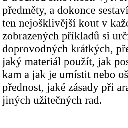
předměty, a dokonce sestavít
ten nejošklivější kout v k
zobrazených příkladů si urči
doprovodných krátkých, pře
jaký materiál použít, jak po
kam a jak je umístit nebo o
přednost, jaké zásady při a
jiných užitečných rad.