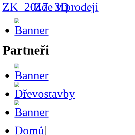
Zde v prodeji
Partneři
Domů
|