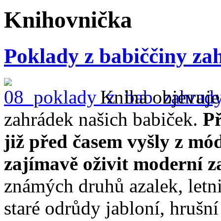
Knihovnička
Poklady z babiččiny za
Kniha objevuje
zahrádek našich babiček.
Př
již před časem vyšly z mó
zajímavě oživit moderní z
známých druhů azalek, letni
staré odrůdy jabloní, hrušn