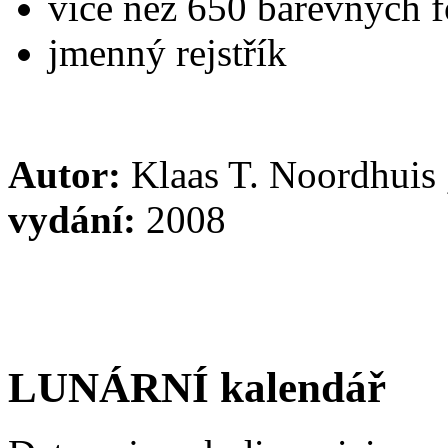
více než 650 barevných f
jmenný rejstřík
Autor:
Klaas T. Noordhuis
vydání:
2008
LUNÁRNÍ kalendář