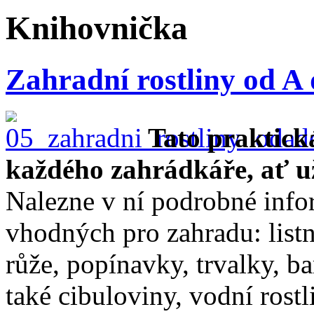
Knihovnička
Zahradní rostliny od A
Tato praktick
každého zahrádkáře, ať už
Nalezne v ní podrobné info
vhodných pro zahradu: listna
růže, popínavky, trvalky, b
také cibuloviny, vodní rost