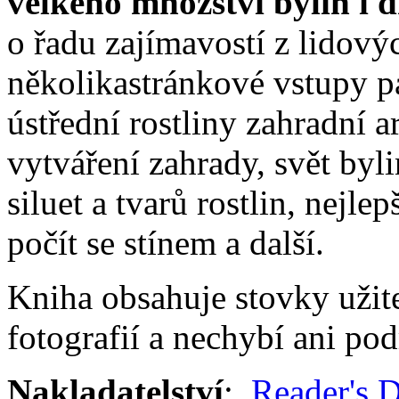
velkého množství bylin i 
o řadu zajímavostí z lidových
několikastránkové vstupy pa
ústřední rostliny zahradní a
vytváření zahrady, svět byli
siluet a tvarů rostlin, nejle
počít se stínem a další.
Kniha obsahuje stovky užite
fotografií a nechybí ani pod
Nakladatelství
:
Reader's D