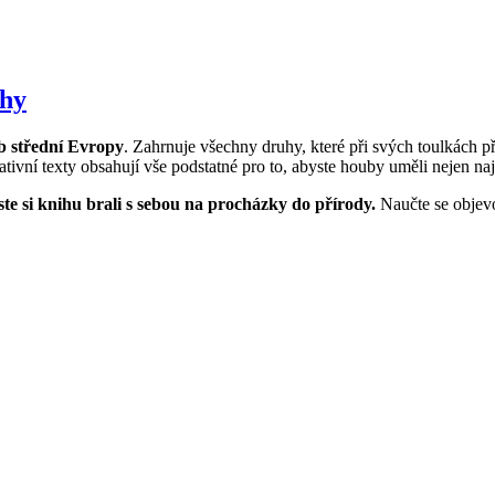
uhy
b střední Evropy
. Zahrnuje všechny druhy, které při svých toulkách p
tivní texty obsahují vše podstatné pro to, abyste houby uměli nejen naj
ste si knihu brali s sebou na procházky do přírody.
Naučte se objev