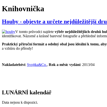
Knihovnička
Houby - objevte a určete nejdůležitější dr
V tomto průvodci najdete
výběr nejdůležitějších druhů hu
identifikovat. Názorné a krásné barevné fotografie a přehledné informa
Praktický příruční formát a odolný obal jsou ideální k tomu, aby
a vzhůru do přírody!
Nakladatelství
:
Svojtka&Co.
,
Rok a měsíc vydání
: 2013/04
LUNÁRNÍ kalendář
Data nejsou k dispozici.