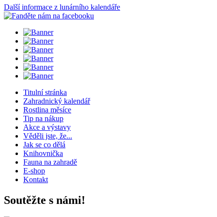
Další informace z lunárního kalendáře
Titulní stránka
Zahradnický kalendář
Rostlina měsíce
Tip na nákup
Akce a výstavy
Věděli jste, že...
Jak se co dělá
Knihovnička
Fauna na zahradě
E-shop
Kontakt
Soutěžte s námi!